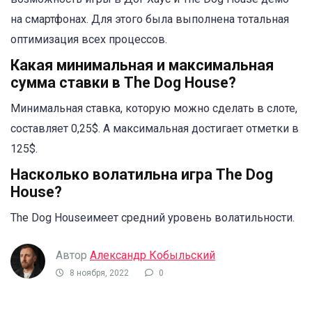
на смартфонах. Для этого была выполнена тотальная
оптимизация всех процессов.
Какая минимальная и максимальная
сумма ставки в The Dog House?
Минимальная ставка, которую можно сделать в слоте,
составляет 0,25$. А максимальная достигает отметки в
125$.
Насколько волатильна игра The Dog
House?
The Dog Houseимеет средний уровень волатильности.
Автор
Александр Кобыльский
8 ноября, 2022
0