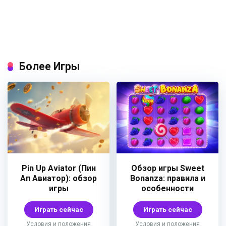
Более Игры
Pin Up Aviator (Пин
Обзор игры Sweet
Ап Авиатор): обзор
Bonanza: правила и
игры
особенности
Играть сейчас
Играть сейчас
Условия и положения
Условия и положения