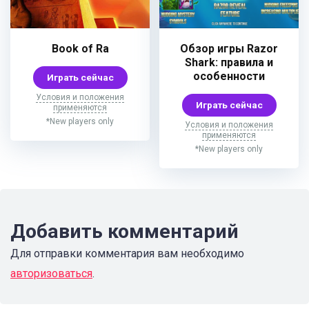
Book of Ra
Обзор игры Razor
Shark: правила и
особенности
Играть сейчас
Условия и положения
Играть сейчас
применяются
*New players only
Условия и положения
применяются
*New players only
Добавить комментарий
Для отправки комментария вам необходимо
авторизоваться
.