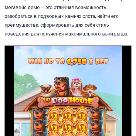
мегавейс демо – это отличная возможность
разобраться в подводных камнях слота, найти его
преимущества, сформировать для себя стиль
поведения для получения максимального выигрыша.