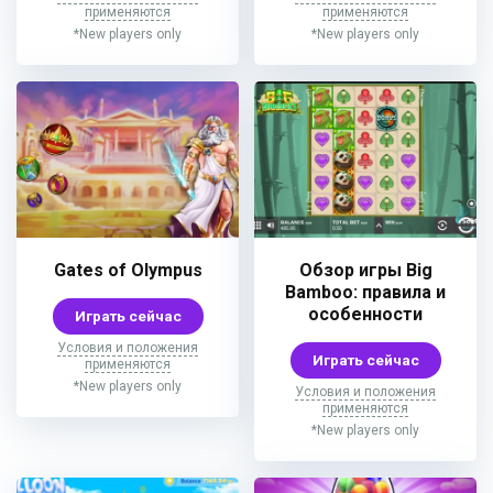
применяются
применяются
*New players only
*New players only
Gates of Olympus
Обзор игры Big
Bamboo: правила и
особенности
Играть сейчас
Условия и положения
Играть сейчас
применяются
*New players only
Условия и положения
применяются
*New players only