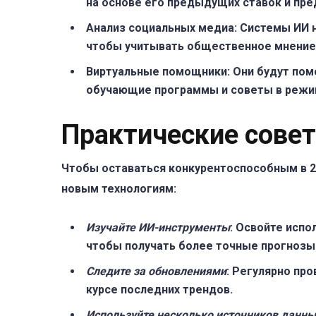
на основе его предыдущих ставок и пре
Анализ социальных медиа: Системы ИИ н
чтобы учитывать общественное мнение 
Виртуальные помощники: Они будут помо
обучающие программы и советы в режи
Практические сове
Чтобы оставаться конкурентоспособным в 20
новым технологиям:
Изучайте ИИ-инструменты
: Освойте испо
чтобы получать более точные прогнозы
Следите за обновлениями
: Регулярно про
курсе последних трендов.
Используйте несколько источников данны