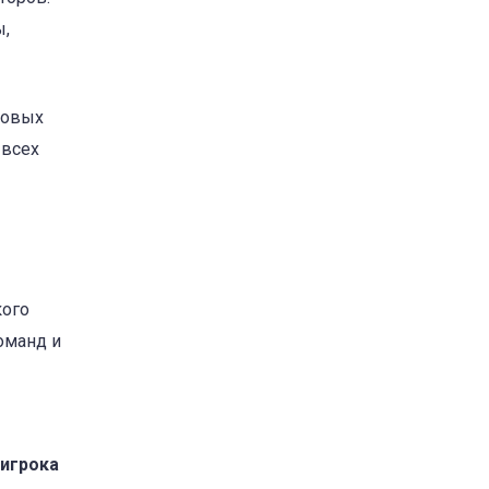
ы,
новых
 всех
кого
оманд и
игрока