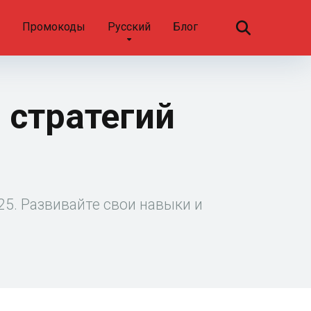
Промокоды
Русский
Блог
 стратегий
25. Развивайте свои навыки и