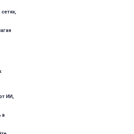
 сетях,
лагая
к
ют ИИ,
 в
йте