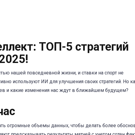
ллект: ТОП-5 стратегий
2025!
тью нашей повседневной жизни, и ставки на спорт не
тивно используют ИИ для улучшения своих стратегий. Но к
цев и какие изменения нас ждут в ближайшем будущем?
час
ать огромные объемы данных, чтобы делать более обосн
яют предсказывать результаты матчей с учетом сотен фак