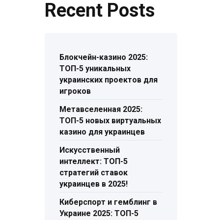
Recent Posts
Блокчейн-казино 2025:
ТОП-5 уникальных
украинских проектов для
игроков
Метавселенная 2025:
ТОП-5 новых виртуальных
казино для украинцев
Искусственный
интеллект: ТОП-5
стратегий ставок
украинцев в 2025!
Киберспорт и гемблинг в
Украине 2025: ТОП-5