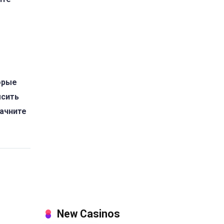
орые
ысить
Начните
New Casinos