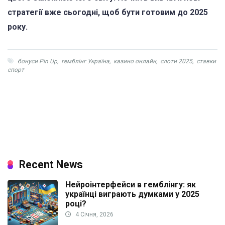
стратегії вже сьогодні, щоб бути готовим до 2025
року.
бонуси Pin Up
,
гемблінг Україна
,
казино онлайн
,
слоти 2025
,
ставки
спорт
Recent News
Нейроінтерфейси в гемблінгу: як
українці виграють думками у 2025
році?
4 Січня, 2026