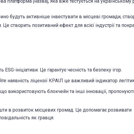
ва платформа [назва], яка вже тестується на українському 
азино будуть активніше інвестувати в місцеві громади, ст
и. Це створить позитивний ефект для всієї індустрії та пок
ESG-ініціативи. Це гарантує чесність та безпеку ігор.
йте наявність ліцензії КРАІЛ це важливий індикатор легітим
, що використовують блокчейн та інші інновації, пропонуют
шти в розвиток місцевих громад. Це допомагає розвивати
овідальність як гравця.