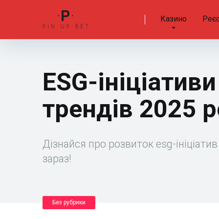
Казино
Реєс
ESG-ініціативи
трендів 2025 р
Дізнайся про розвиток esg-ініціатив
зараз!
Без рубрики