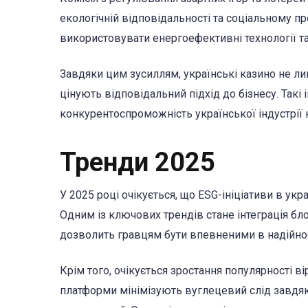
екологічній відповідальності та соціальному п
використовувати енергоефективні технології т
Завдяки цим зусиллям, українські казино не ли
цінують відповідальний підхід до бізнесу. Такі
конкурентоспроможність української індустрії 
Тренди 2025
У 2025 році очікується, що ESG-ініціативи в у
Одним із ключових трендів стане інтеграція бло
дозволить гравцям бути впевненими в надійност
Крім того, очікується зростання популярності ві
платформи мінімізують вуглецевий слід завдяки