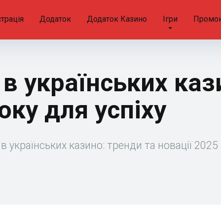
трація
Додаток
Додаток Казино
Ігри
Промо
 в українських каз
оку для успіху
 в українських казино: тренди та новації 2025