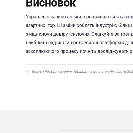
Висновок
Українські казино активно розвиваються в нап
азартних ігор. Ці зміни роблять індустрію біль
зміцнюючи довіру існуючих. Слідкуйте за тренд
найбільш надійні та прогресивні платформи для
захоплюючого процесу почніть досліджувати р
бонуси Pin Up
,
гемблінг Україна
,
казино онлайн
,
слоти 20