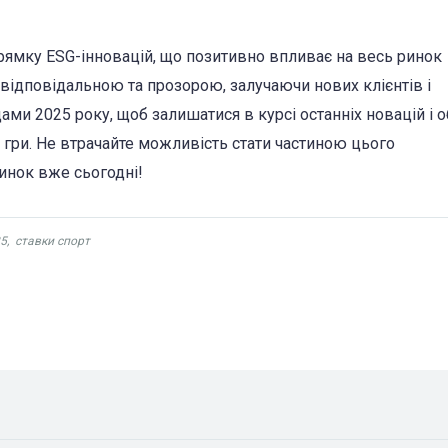
рямку ESG-інновацій, що позитивно впливає на весь ринок
ш відповідальною та прозорою, залучаючи нових клієнтів і
ами 2025 року, щоб залишатися в курсі останніх новацій і 
 гри. Не втрачайте можливість стати частиною цього
инок вже сьогодні!
25
,
ставки спорт