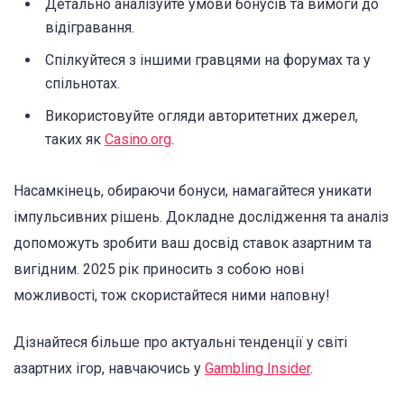
Детально аналізуйте умови бонусів та вимоги до
відігравання.
Спілкуйтеся з іншими гравцями на форумах та у
спільнотах.
Використовуйте огляди авторитетних джерел,
таких як
Casino.org
.
Насамкінець, обираючи бонуси, намагайтеся уникати
імпульсивних рішень. Докладне дослідження та аналіз
допоможуть зробити ваш досвід ставок азартним та
вигідним. 2025 рік приносить з собою нові
можливості, тож скористайтеся ними наповну!
Дізнайтеся більше про актуальні тенденції у світі
азартних ігор, навчаючись у
Gambling Insider
.