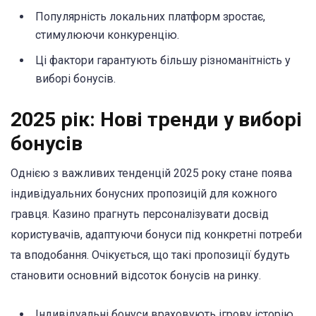
Популярність локальних платформ зростає,
стимулюючи конкуренцію.
Ці фактори гарантують більшу різноманітність у
виборі бонусів.
2025 рік: Нові тренди у виборі
бонусів
Однією з важливих тенденцій 2025 року стане поява
індивідуальних бонусних пропозицій для кожного
гравця. Казино прагнуть персоналізувати досвід
користувачів, адаптуючи бонуси під конкретні потреби
та вподобання. Очікується, що такі пропозиції будуть
становити основний відсоток бонусів на ринку.
Індивідуальні бонуси враховують ігрову історію