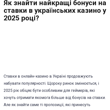
Як знайти найкращі бонуси на
ставки в українських казино у
2025 році?
Ставки в онлайн-казино в Україні продовжують
набувати популярності. Щороку ринок змінюється, і
2025 рік обіцяє бути особливим для геймерів, які
хочуть отримати якомога більше від бонусів на ставки.
Але як знайти саме ті пропозиції, які принесуть