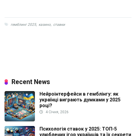
гемблинг 2025
,
казино
,
ставки
Recent News
Нейроінтерфейси в гемблінгу: як
українці виграють думками у 2025
році?
4 Січня, 2026
Психологія ставок у 2025: ТОП-5
улюблених ігор українців та їх секрети