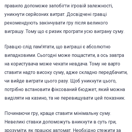
правило допоможе запобігти ігровій залежності,
уникнути серйозних витрат. Досвідчені гравці
рекомендують закінчувати гру після великого
виграшу. Тому що є ризик програти усю виграну суму.
Гравцю слід пам’ятати, що виграші є абсолютно
випадковими. Сьогодні може пощастити, а ось завтра
на користувача може чекати невдача. Тому не варто
ставити надто високу суму, адже складно передбачити,
чи вийде виграти цього разу. Щоб уникнути цього,
потрібно встановити фіксований бюджет, який можна
виділяти на казино, та не перевищувати цей показник.
Починаючи гру, краще ставити мінімальну суму.
Невеликі ставки допоможуть вникнути в суть гри,
зрозуміти, як працює автомат. Необхідно стежити за