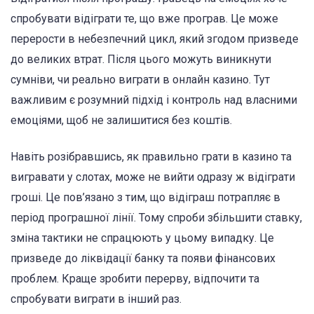
спробувати відіграти те, що вже програв. Це може
перерости в небезпечний цикл, який згодом призведе
до великих втрат. Після цього можуть виникнути
сумніви, чи реально виграти в онлайн казино. Тут
важливим є розумний підхід і контроль над власними
емоціями, щоб не залишитися без коштів.
Навіть розібравшись, як правильно грати в казино та
вигравати у слотах, може не вийти одразу ж відіграти
гроші. Це пов’язано з тим, що відіграш потрапляє в
період програшної лінії. Тому спроби збільшити ставку,
зміна тактики не спрацюють у цьому випадку. Це
призведе до ліквідації банку та появи фінансових
проблем. Краще зробити перерву, відпочити та
спробувати виграти в інший раз.