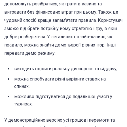
допоможуть розібратися, як грати в казино та
вигравати без фінансових втрат при цьому. Також це
чудовий спосіб краще запам’ятати правила. Користувач
зможе підібрати потрібну йому стратегію і гру, в якій
добре розбереться. У легальних онлайн-казино, як
правило, можна знайти демо-версії різних ігор. Інші
переваги демо режиму:
виходить оцінити реальну дисперсію та віддачу;
можна спробувати різні варіанти ставок на
спинах;
можливо підготуватися до подальшої участі у
турнірах.
У демонстраційних версіях усі грошові перемоги та