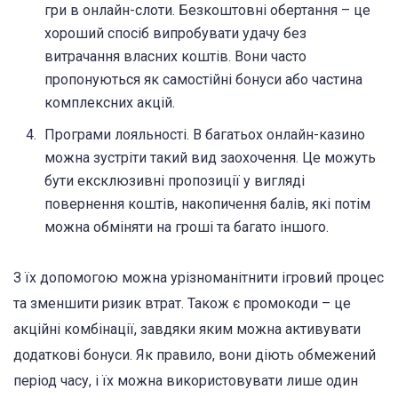
гри в онлайн-слоти. Безкоштовні обертання – це
хороший спосіб випробувати удачу без
витрачання власних коштів. Вони часто
пропонуються як самостійні бонуси або частина
комплексних акцій.
Програми лояльності. В багатьох онлайн-казино
можна зустріти такий вид заохочення. Це можуть
бути ексклюзивні пропозиції у вигляді
повернення коштів, накопичення балів, які потім
можна обміняти на гроші та багато іншого.
З їх допомогою можна урізноманітнити ігровий процес
та зменшити ризик втрат. Також є промокоди – це
акційні комбінації, завдяки яким можна активувати
додаткові бонуси. Як правило, вони діють обмежений
період часу, і їх можна використовувати лише один