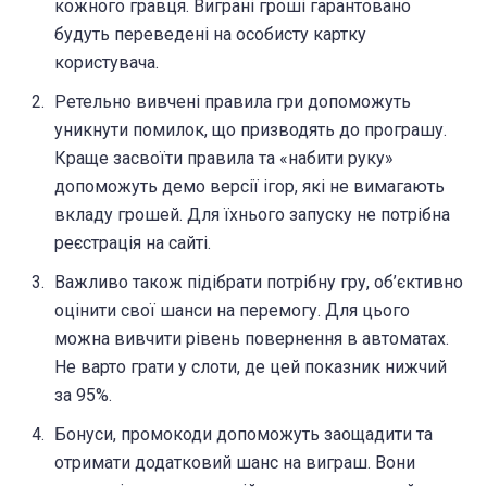
кожного гравця. Виграні гроші гарантовано
будуть переведені на особисту картку
користувача.
Ретельно вивчені правила гри допоможуть
уникнути помилок, що призводять до програшу.
Краще засвоїти правила та «набити руку»
допоможуть демо версії ігор, які не вимагають
вкладу грошей. Для їхнього запуску не потрібна
реєстрація на сайті.
Важливо також підібрати потрібну гру, об’єктивно
оцінити свої шанси на перемогу. Для цього
можна вивчити рівень повернення в автоматах.
Не варто грати у слоти, де цей показник нижчий
за 95%.
Бонуси, промокоди допоможуть заощадити та
отримати додатковий шанс на виграш. Вони