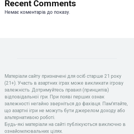
Recent Comments
Немає коментарів до показу.
Матеріали сайту призначені для осіб старше 21 року
(21+). Участь в азартних іграх може викликати ігрову
залежність. Дотримуйтесь правил (принципів)
відповідальної гри. При появі перших ознак
залежності негайно зверніться до фахівця. Пам'ятайте,
що азартні ігри не можуть бути джерелом доходу або
альтернативою роботі.
Будь-які матеріали на сайті публікуються виключно в
ознайомлювальних цілях.