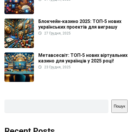
Блокчейн-казино 2025: ТОП-5 нових
українських проектів для виграшу
27 Грудня, 2025
Метавсесвіт: ТОП-5 нових віртуальних
казино для українців у 2025 році!
23 Грудня, 2025
Пошук
Пошук
Recent Posts