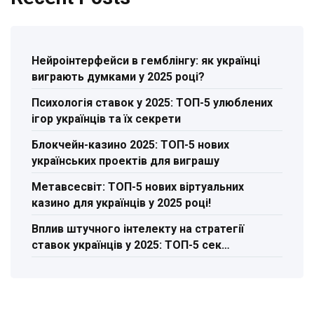
Нейроінтерфейси в гемблінгу: як українці
виграють думками у 2025 році?
Психологія ставок у 2025: ТОП-5 улюблених
ігор українців та їх секрети
Блокчейн-казино 2025: ТОП-5 нових
українських проектів для виграшу
Метавсесвіт: ТОП-5 нових віртуальних
казино для українців у 2025 році!
Вплив штучного інтелекту на стратегії
ставок українців у 2025: ТОП-5 сек…