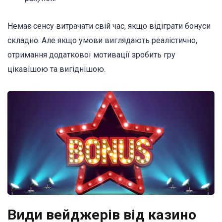
Немає сенсу витрачати свій час, якщо відіграти бонуси
складно. Але якщо умови виглядають реалістично,
отримання додаткової мотивації зробить гру
цікавішою та вигіднішою.
Види вейджерів від казино