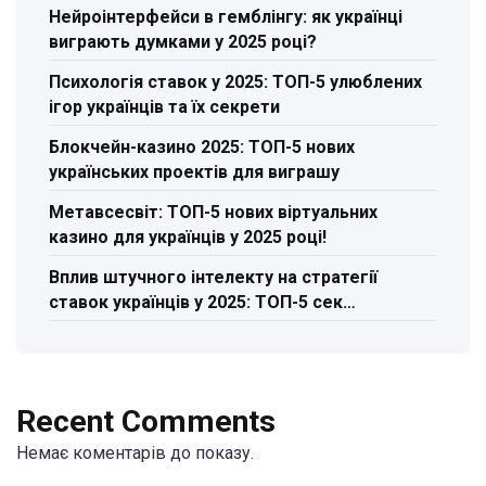
Нейроінтерфейси в гемблінгу: як українці
виграють думками у 2025 році?
Психологія ставок у 2025: ТОП-5 улюблених
ігор українців та їх секрети
Блокчейн-казино 2025: ТОП-5 нових
українських проектів для виграшу
Метавсесвіт: ТОП-5 нових віртуальних
казино для українців у 2025 році!
Вплив штучного інтелекту на стратегії
ставок українців у 2025: ТОП-5 сек…
Recent Comments
Немає коментарів до показу.