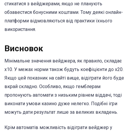
стикатися з вейджерами, якщо не планують
обзавестися бонусними коштами. Тому деякі онлайн-
платформи відмовляються від практики їхнього
використання.
Висновок
Мінімальне значення вейджера, як правило, складає
х10. У межах норми також будуть коефіцієнти до х20.
Якщо цей показник на сайті вище, відіграти його буде
вкрай складно. Особливо, якщо гемблерам
пропонують автомати з низьким рівнем віддачі, тоді
виконати умови казино дуже нелегко. Подібні ігри
можуть дати результат лише за великих вкладень.
Крім автоматів можливість відіграти вейджер у