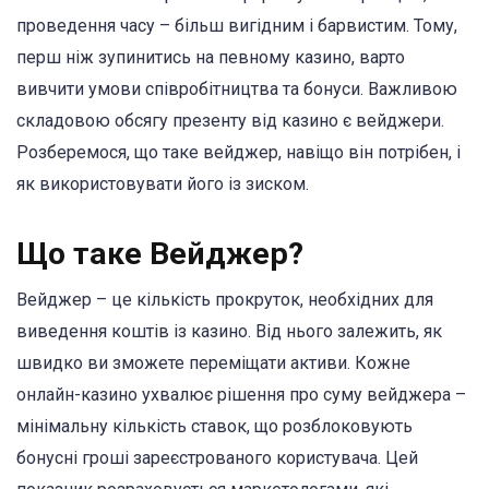
проведення часу – більш вигідним і барвистим. Тому,
перш ніж зупинитись на певному казино, варто
вивчити умови співробітництва та бонуси. Важливою
складовою обсягу презенту від казино є вейджери.
Розберемося, що таке вейджер, навіщо він потрібен, і
як використовувати його із зиском.
Що таке Вейджер?
Вейджер – це кількість прокруток, необхідних для
виведення коштів із казино. Від нього залежить, як
швидко ви зможете переміщати активи. Кожне
онлайн-казино ухвалює рішення про суму вейджера –
мінімальну кількість ставок, що розблоковують
бонусні гроші зареєстрованого користувача. Цей