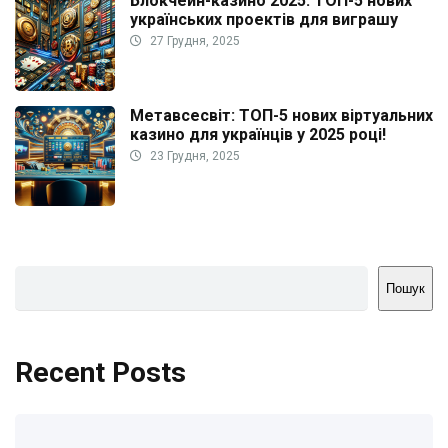
Блокчейн-казино 2025: ТОП-5 нових
українських проектів для виграшу
27 Грудня, 2025
Метавсесвіт: ТОП-5 нових віртуальних
казино для українців у 2025 році!
23 Грудня, 2025
Пошук
Пошук
Recent Posts