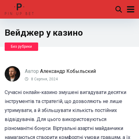
Вейджер у казино
Без рубрики
Автор
Александр Кобыльский
8 Серпня, 2024
Сучасні онлайн-казино змушені вигадувати десятки
інструментів та стратегій, що дозволяють не лише
утримувати, а й збільшувати кількість постійних
відвідувачів. Для цього використовуються
різноманітні бонуси. Віртуальні азартні майданчики
намагаються створити комфортні умови гравцям, а їх