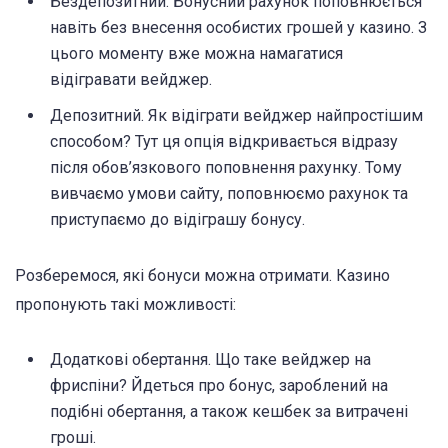
Бездепозитний. Бонусний рахунок поповнюється
навіть без внесення особистих грошей у казино. З
цього моменту вже можна намагатися
відігравати вейджер.
Депозитний. Як відіграти вейджер найпростішим
способом? Тут ця опція відкривається відразу
після обов’язкового поповнення рахунку. Тому
вивчаємо умови сайту, поповнюємо рахунок та
приступаємо до відіграшу бонусу.
Розберемося, які бонуси можна отримати. Казино
пропонують такі можливості:
Додаткові обертання. Що таке вейджер на
фриспіни? Йдеться про бонус, зароблений на
подібні обертання, а також кешбек за витрачені
гроші.