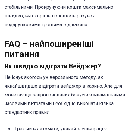
стабільними. Прокручуючи кошти максимально
швидко, ви скоріше поповните рахунок
подарунковими грошима від казино.
FAQ – найпоширеніші
питання
Як швидко відіграти Вейджер?
Не існує якогось універсального методу, як
якнайшвидше відіграти вейджер в казино. Але для
монетизації запропонованих бонусів з мінімальними
часовими витратами необхідно виконати кілька
стандартних правил:
Граючи в автомати, уникайте співпраці з