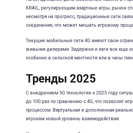
KRAIL, регулирующим азартные игры, рынок ст
несмотря на прогресс, традиционные сети свя
соединения, что может мешать игровому проце
Текущие мобильные сети 4G имеют свои огранич
живыми дилерами. Задержки и лаги все еще ос
особенно в сельской местности или в часы пик
Тренды 2025
С внедрением 5G технологии к 2025 году ситуа
до 100 раз по сравнению с 4G, что позволит 
процессом. Виртуальная и дополненная реальн
игрокам новый уровень взаимодействия.