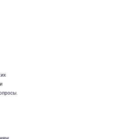
ких
и
опросы.
лиям