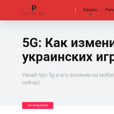
Казино
Рег
5G: Как измен
украинских иг
Узнай про 5g и его влияние на моби
сейчас!
Uncategorized