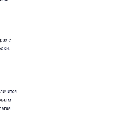
рах с
оки,
личится
ровым
лагая