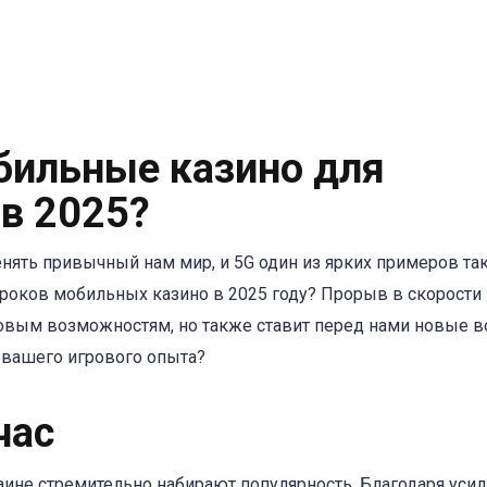
бильные казино для
 в 2025?
ять привычный нам мир, и 5G один из ярких примеров та
игроков мобильных казино в 2025 году? Прорыв в скорости 
новым возможностям, но также ставит перед нами новые в
 вашего игрового опыта?
час
ине стремительно набирают популярность. Благодаря уси