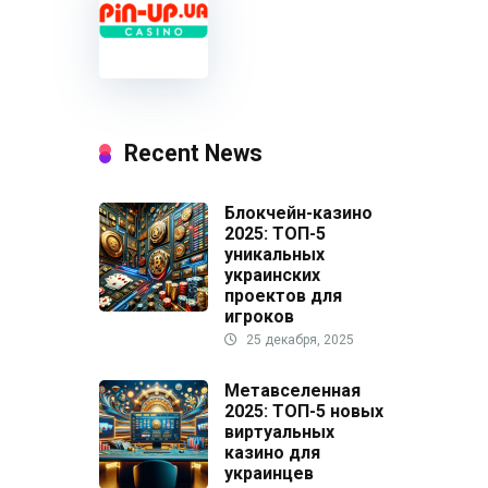
Recent News
Блокчейн-казино
2025: ТОП-5
уникальных
украинских
проектов для
игроков
25 декабря, 2025
Метавселенная
2025: ТОП-5 новых
виртуальных
казино для
украинцев