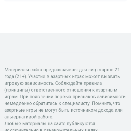
Материалы сайта предназначены для лиц старше 21
года (21+). Участие в азартных играх может вызвать
игровую зависимость. Соблюдайте правила
(принципы) ответственного отношения к азартным
играм. При появлении первых признаков зависимости
немедленно обратитесь к специалисту. Помните, что
азартные игры не могут быть источником дохода или
альтернативой работе.
Любые материалы на сайте публикуются
исключительно в ознакомительных целях.