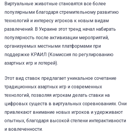
Виртуальные животные становятся все более
популярными благодаря стремительному развитию
технологий и интересу игроков к новым видам
развлечений. В Украине этот тренд начал набирать
популярность после активизации мероприятий,
организуемых местными платформами при
поддержке КРАИЛ (Комиссия по регулированию
азартных игр и лотерей).
Этот вид ставок предлагает уникальное сочетание
традиционных азартных игр и современных
технологий, позволяя игрокам делать ставки на
цифровых существ в виртуальных соревнованиях. Они
привлекают внимание новых игроков и удерживают
опытных, благодаря высокой степени интерактивности
и вовлеченности.