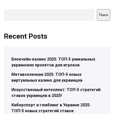
Поиск
Поиск
Recent Posts
Блокчейн-казино 2025: ТОП-5 уникальных
украинских проектов для игроков
Метавселенная 2025: ТОП-5 новых
виртуальных казино для украинцев
Искусственный интеллект: ТОП-5 стратегий
ставок украинцев в 2025!
Киберспорт и гемблинг в Украине 2025:
ТОП-5 новых стратегий ставок