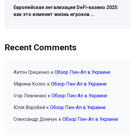
Европейская легализация DeFi-казино 2025:
как это изменит жизнь игроков …
Recent Comments
Антон Гриценко
к
Обзор Пин-Ап в Украине
Марина Колос
к
Обзор Пин-Ап в Украине
Ігор Левченко
к
Обзор Пин-Ап в Украине
Юлія Воробей
к
Обзор Пин-Ап в Украине
Олександр Демчук
к
Обзор Пин-Ап в Украине