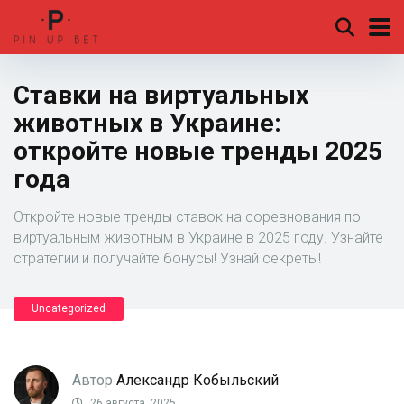
Ставки на виртуальных
животных в Украине:
откройте новые тренды 2025
года
Откройте новые тренды ставок на соревнования по
виртуальным животным в Украине в 2025 году. Узнайте
стратегии и получайте бонусы! Узнай секреты!
Uncategorized
Автор
Александр Кобыльский
26 августа, 2025