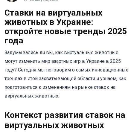
Ставки на виртуальных
животных в Украине:
откройте новые тренды 2025
года
Задумывались ли вы, как виртуальные животные
могут изменить мир азартных игр в Украине в 2025
году? Сегодня мы поговорим о самых инновационных
трендах в этой захватывающей области и узнаем, как
подготовиться к изменениям на рынке ставок на
виртуальных животных.
Контекст развития ставок на
виртуальных животных