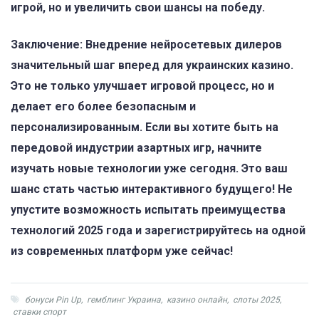
игрой, но и увеличить свои шансы на победу.
Заключение: Внедрение нейросетевых дилеров
значительный шаг вперед для украинских казино.
Это не только улучшает игровой процесс, но и
делает его более безопасным и
персонализированным. Если вы хотите быть на
передовой индустрии азартных игр, начните
изучать новые технологии уже сегодня. Это ваш
шанс стать частью интерактивного будущего! Не
упустите возможность испытать преимущества
технологий 2025 года и зарегистрируйтесь на одной
из современных платформ уже сейчас!
бонуси Pin Up
,
гемблинг Украина
,
казино онлайн
,
слоты 2025
,
ставки спорт