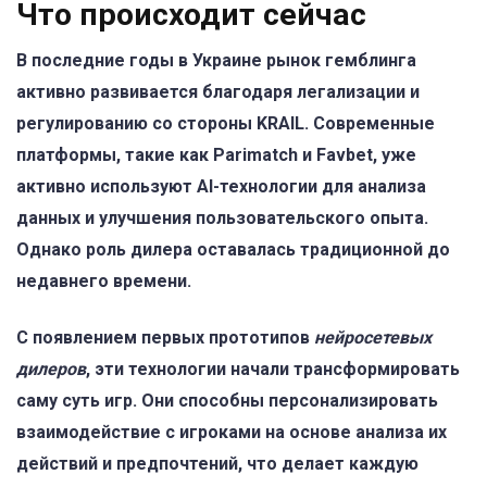
Что происходит сейчас
В последние годы в Украине рынок гемблинга
активно развивается благодаря легализации и
регулированию со стороны KRAIL. Современные
платформы, такие как Parimatch и Favbet, уже
активно используют AI-технологии для анализа
данных и улучшения пользовательского опыта.
Однако роль дилера оставалась традиционной до
недавнего времени.
С появлением первых прототипов
нейросетевых
дилеров
, эти технологии начали трансформировать
саму суть игр. Они способны персонализировать
взаимодействие с игроками на основе анализа их
действий и предпочтений, что делает каждую