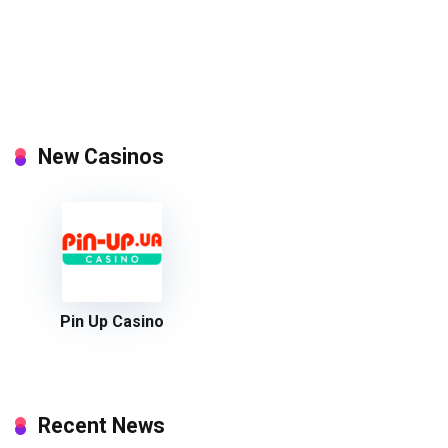
New Casinos
Pin Up Casino
Recent News