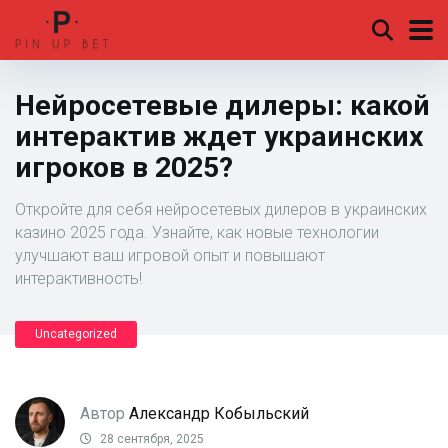
Нейросетевые дилеры: какой
интерактив ждет украинских
игроков в 2025?
Откройте для себя нейросетевых дилеров в украинских
казино 2025 года. Узнайте, как новые технологии
улучшают ваш игровой опыт и повышают
интерактивность!
Uncategorized
Автор
Александр Кобыльский
28 сентября, 2025