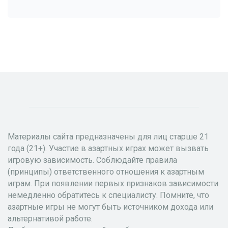
Материалы сайта предназначены для лиц старше 21
года (21+). Участие в азартных играх может вызвать
игровую зависимость. Соблюдайте правила
(принципы) ответственного отношения к азартным
играм. При появлении первых признаков зависимости
немедленно обратитесь к специалисту. Помните, что
азартные игры не могут быть источником дохода или
альтернативой работе.