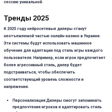
сессию уникальной.
Тренды 2025
К 2025 году нейросетевые дилеры станут
неотъемлемой частью онлайн-казино в Украине.
Эти системы будут использовать машинное
обучение для адаптации под стиль игры каждого
пользователя. Например, если игрок предпочитает
более агрессивный стиль, дилер будет
подстраиваться, чтобы обеспечить
соответствующий уровень сложности и
напряжения.
Персонализация:Дилеры смогут запоминать
предпочтения игроков и адаптировать стиль