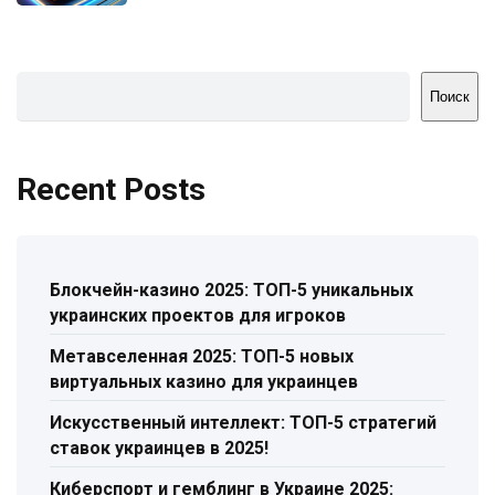
Поиск
Поиск
Recent Posts
Блокчейн-казино 2025: ТОП-5 уникальных
украинских проектов для игроков
Метавселенная 2025: ТОП-5 новых
виртуальных казино для украинцев
Искусственный интеллект: ТОП-5 стратегий
ставок украинцев в 2025!
Киберспорт и гемблинг в Украине 2025: