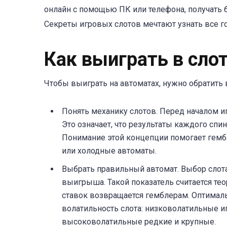
онлайн с помощью ПК или телефона, получать 
Секреты игровых слотов мечтают узнать все го
Как выиграть в сло
Чтобы выиграть на автоматах, нужно обратить 
Понять механику слотов. Перед началом иг
Это означает, что результаты каждого спи
Понимание этой концепции помогает гемб
или холодные автоматы.
Выбрать правильный автомат. Выбор слота
выигрыша. Такой показатель считается те
ставок возвращается гемблерам. Оптимал
волатильность слота: низковолатильные 
высоковолатильные редкие и крупные.