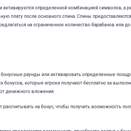
и активируются определенной комбинацией символов, а 
ьную плату после основного спина. Спины предоставляются
редлагаться на ограниченное количество барабанов или до
 бонусные раунды или активировать определенные поощр
ых бонусов, которые игроки получают бесплатно за выполн
ют денежного вложения.
 рассчитывать на бонус, чтобы получить возможность пол