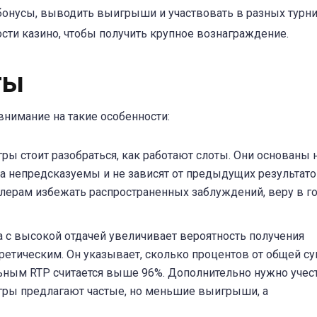
бонусы, выводить выигрыши и участвовать в разных турни
сти казино, чтобы получить крупное вознаграждение.
ты
внимание на такие особенности:
ры стоит разобраться, как работают слоты. Они основаны н
на непредсказуемы и не зависят от предыдущих результато
лерам избежать распространенных заблуждений, веру в г
 с высокой отдачей увеличивает вероятность получения
оретическим. Он указывает, сколько процентов от общей 
ьным RTP считается выше 96%. Дополнительно нужно учес
игры предлагают частые, но меньшие выигрыши, а