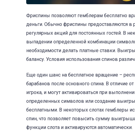
Фриспины позволяют гемблерам бесплатно вра
деньги. Обычно фриспины предоставляются в р
регулярных акций для постоянных гостей. В н
выпадении определенной комбинации символо
необходимости делать платные ставки. Выигр
балансу. Условия использования спинов различа
Еще один шанс на бесплатное вращение – респи
барабанов после основного спина. В отличие о
игрока, и могут активироваться при выполнен
определенных символов или создание выигры
бесплатными. В некоторых слотах гемблеры и
спин, что позволяет повысить сумму выигрыша
функции слота и активируются автоматически.