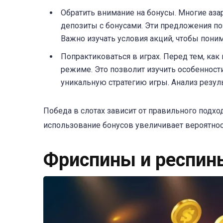
Обратить внимание на бонусы. Многие аз
депозиты с бонусами. Эти предложения по
Важно изучать условия акций, чтобы пони
Попрактиковаться в играх. Перед тем, как
режиме. Это позволит изучить особенности
уникальную стратегию игры. Анализ резул
Победа в слотах зависит от правильного подхо
использование бонусов увеличивает вероятно
Фриспины и респин