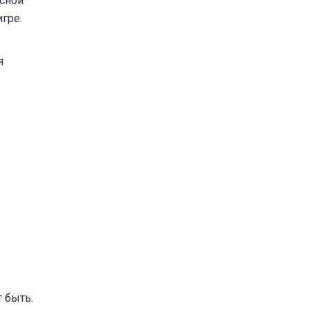
усной
гре.
я
 быть.