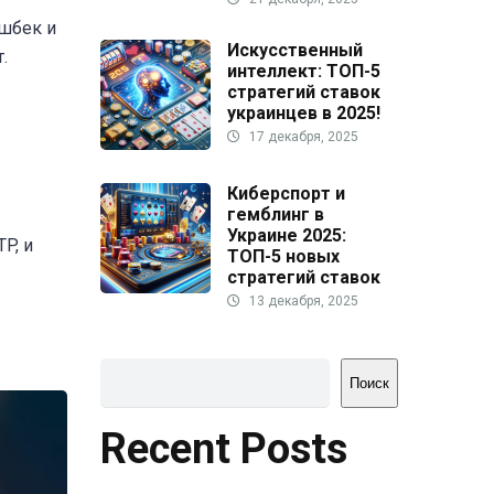
эшбек и
Искусственный
.
интеллект: ТОП-5
стратегий ставок
украинцев в 2025!
17 декабря, 2025
Киберспорт и
гемблинг в
Украине 2025:
P, и
ТОП-5 новых
стратегий ставок
13 декабря, 2025
Поиск
Поиск
Recent Posts