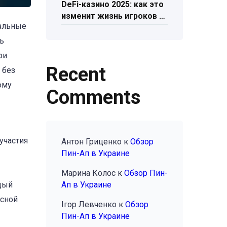
DeFi-казино 2025: как это
изменит жизнь игроков …
еальные
ь
ри
Recent
 без
ому
Comments
участия
Антон Гриценко
к
Обзор
Пин-Ап в Украине
Марина Колос
к
Обзор Пин-
Ап в Украине
дый
усной
Ігор Левченко
к
Обзор
Пин-Ап в Украине