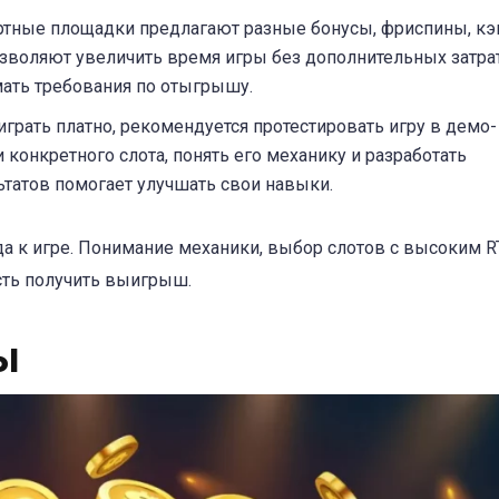
артные площадки предлагают разные бонусы, фриспины, к
зволяют увеличить время игры без дополнительных затрат
мать требования по отыгрышу.
 играть платно, рекомендуется протестировать игру в демо-
 конкретного слота, понять его механику и разработать
ьтатов помогает улучшать свои навыки.
да к игре. Понимание механики, выбор слотов с высоким RT
сть получить выигрыш.
ы