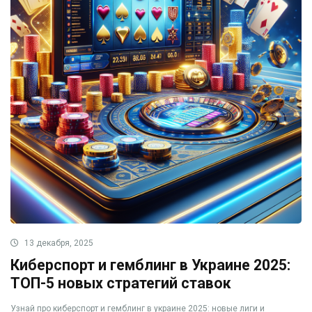
13 декабря, 2025
Киберспорт и гемблинг в Украине 2025:
ТОП-5 новых стратегий ставок
Узнай про киберспорт и гемблинг в украине 2025: новые лиги и