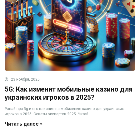
23 ноября, 2025
5G: Как изменит мобильные казино для
украинских игроков в 2025?
Узнай про 5g и его влияние на мобильные казино для украинских
игроков в 2025. Советы экспертов 2025. Читай ...
Читать далее »