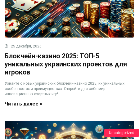
25 декабря, 2025
Блокчейн-казино 2025: ТОП-5
уникальных украинских проектов для
игроков
Узнайте о новых украинских блокчейн-казино 2025, их уникальных
особенностях и преимуществах. Откройте для себя мир
инновационных азартных игр!
Читать далее »
Uncategorized