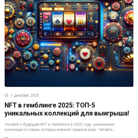
1 декабря, 2025
NFT в гемблинге 2025: ТОП-5
уникальных коллекций для выигрыша!
Узнайте о будущем NFT в гемблинге в 2025 году: уникальные
коллекции и ставки, которые изменят правила игры. Читайте, ...