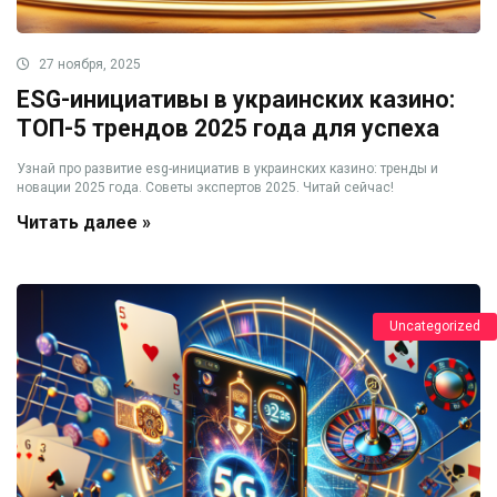
27 ноября, 2025
ESG-инициативы в украинских казино:
ТОП-5 трендов 2025 года для успеха
Узнай про развитие esg-инициатив в украинских казино: тренды и
новации 2025 года. Советы экспертов 2025. Читай сейчас!
Читать далее »
Uncategorized