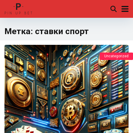
Метка:
ставки спорт
Uncategorized