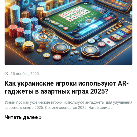
15 ноября, 2025
Как украинские игроки используют AR-
гаджеты в азартных играх 2025?
Узнай про как украинские игроки используют ar-гаджеты для улучшения
азартного опыта 2025. Советы экспертов 2025. Читай сейчас!
Читать далее »