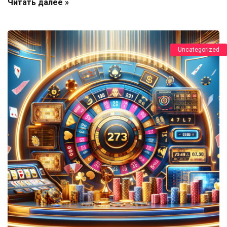
Читать далее »
Uncategorized