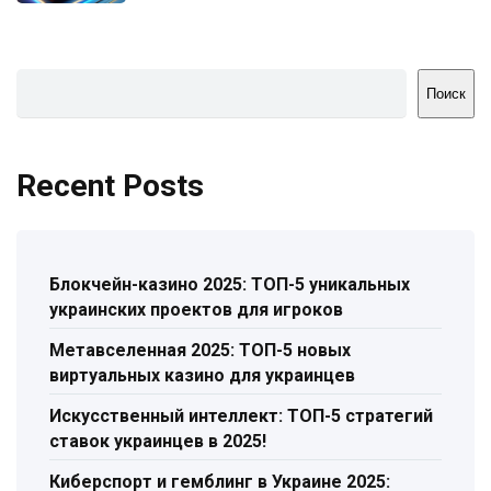
Поиск
Поиск
Recent Posts
Блокчейн-казино 2025: ТОП-5 уникальных
украинских проектов для игроков
Метавселенная 2025: ТОП-5 новых
виртуальных казино для украинцев
Искусственный интеллект: ТОП-5 стратегий
ставок украинцев в 2025!
Киберспорт и гемблинг в Украине 2025: