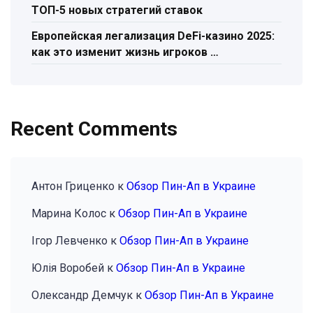
ТОП-5 новых стратегий ставок
Европейская легализация DeFi-казино 2025:
как это изменит жизнь игроков …
Recent Comments
Антон Гриценко
к
Обзор Пин-Ап в Украине
Марина Колос
к
Обзор Пин-Ап в Украине
Ігор Левченко
к
Обзор Пин-Ап в Украине
Юлія Воробей
к
Обзор Пин-Ап в Украине
Олександр Демчук
к
Обзор Пин-Ап в Украине